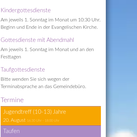
Kindergottesdienste
Am jeweils 1. Sonntag im Monat um 10:30 Uhr. 
Beginn und Ende in der Evangelischen Kirche.
Gottesdienste mit Abendmahl
Am jeweils 1. Sonntag im Monat und an den 
Festtagen
Taufgottesdienste
Bitte wenden Sie sich wegen der 
Terminabsprache an das Gemeindebüro.
Termine
Ju­gend­treff (10-13) Jah­re
20. August
16:30
 Uhr - 
18:00
 Uhr
Tau­fen