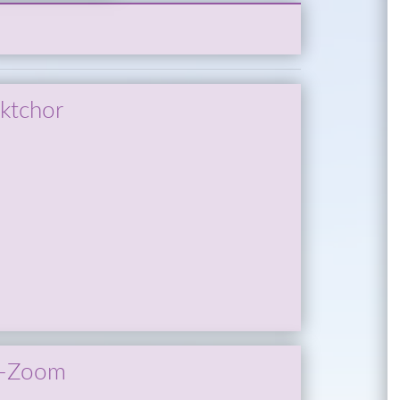
ektchor
l-Zoom