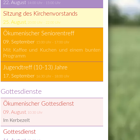
22. August
14:00
 Uhr - 
15:00
 Uhr
Sit­zung des Kir­chen­vor­stands
25. August
20:00
 Uhr - 
22:00
 Uhr
Öku­me­ni­scher Se­nio­ren­treff
09. September
15:00
 Uhr - 
17:00
 Uhr
Mit Kaffee und Kuchen und einem bunten 
Programm
Ju­gend­treff (10-13) Jah­re
17. September
16:30
 Uhr - 
18:00
 Uhr
Gottesdienste
Öku­me­ni­scher Got­tes­dienst
09. August
10:30
 Uhr
Im Kerbezelt
Got­tes­dienst