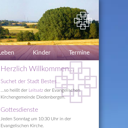
Leben
Kinder
Termine
Herzlich Willkommen...
Suchet der Stadt Bestes…
…so heißt der
Leitsatz
 der Evangelischen 
Kirchengemeinde Diedenbergen.
Gottesdienste
Jeden Sonntag um 10:30 Uhr in der 
Evangelischen Kirche.