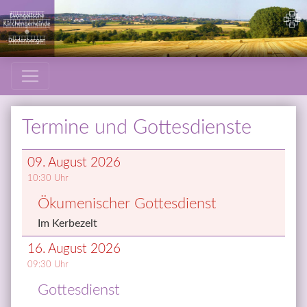
Termine und Gottesdienste
09. August 2026
10:30
 Uhr
Öku­me­ni­scher Got­tes­dienst
Im Kerbezelt
16. August 2026
09:30
 Uhr
Got­tes­dienst