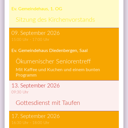
Ev. Gemeindehaus, 1. OG
Sit­zung des Kir­chen­vor­stands
09. September 2026
15:00
 Uhr - 
17:00
 Uhr
Ev. Gemeindehaus Diedenbergen, Saal
Öku­me­ni­scher Se­nio­ren­treff
Mit Kaffee und Kuchen und einem bunten 
Programm
13. September 2026
09:30
 Uhr
Got­tes­dienst mit Tau­fen
17. September 2026
16:30
 Uhr - 
18:00
 Uhr