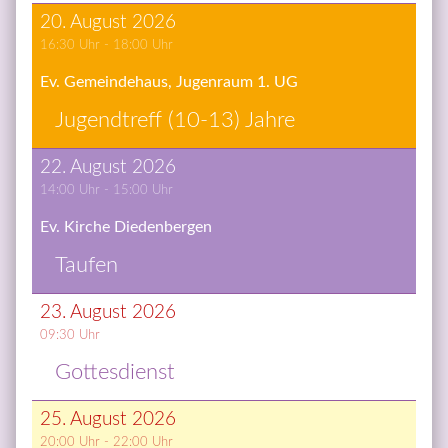
20. August 2026
16:30
 Uhr - 
18:00
 Uhr
Ev. Gemeindehaus, Jugenraum 1. UG
Ju­gend­treff (10-13) Jah­re
22. August 2026
14:00
 Uhr - 
15:00
 Uhr
Ev. Kirche Diedenbergen
Tau­fen
23. August 2026
09:30
 Uhr
Got­tes­dienst
25. August 2026
20:00
 Uhr - 
22:00
 Uhr