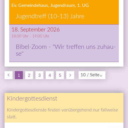
Ev. Gemeindehaus, Jugendraum, 1. UG
Ju­gend­treff (10-13) Jah­re
18. September 2026
18:00
 Uhr - 
19:00
 Uhr
Bi­bel-Zoom - "Wir tref­fen uns zu­hau­
se"
1
2
3
4
5
10 / Seite
Kindergottesdienst
Kindergottesdienste finden vorübergehend nur fallweise 
statt.