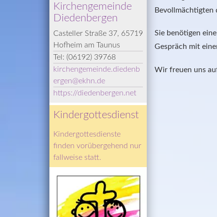
Kirchengemeinde 
Bevollmächtigten d
Diedenbergen
Sie benötigen eine
Casteller Straße 37, 65719 
Hofheim am Taunus
Gespräch mit eine
Tel: 
(06192) 39768
kirchengemeinde.diedenb
Wir freuen uns auf
ergen
@­
ekhn.de
https://diedenbergen.net
Kindergottesdienst
Kindergottesdienste 
finden vorübergehend nur 
fallweise statt.