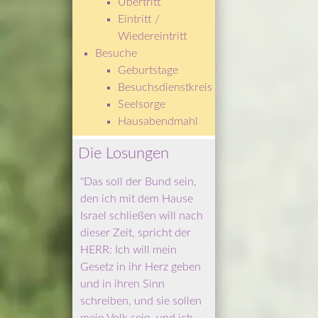
Übertritt
Eintritt / 
Wiedereintritt
Besuche
Geburtstage
Besuchsdienstkreis
Seelsorge
Hausabendmahl
Die Losungen
"Das soll der Bund sein, 
den ich mit dem Hause 
Israel schließen will nach 
dieser Zeit, spricht der 
HERR: Ich will mein 
Gesetz in ihr Herz geben 
und in ihren Sinn 
schreiben, und sie sollen 