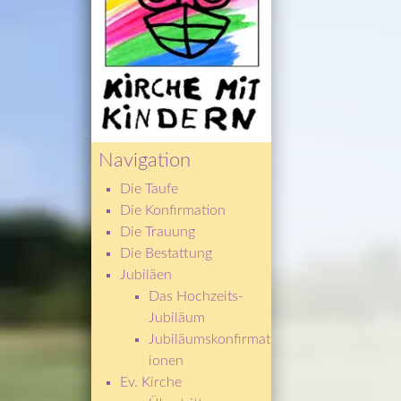
Navigation
Die Taufe
Die Konfirmation
Die Trauung
Die Bestattung
Jubiläen
Das Hochzeits-
Jubiläum
Jubiläumskonfirmat
ionen
Ev. Kirche