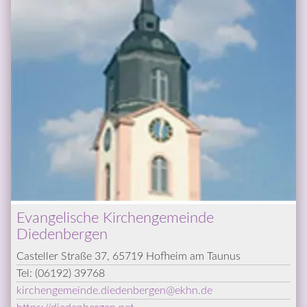
Evangelische Kirchengemeinde 
Diedenbergen
Casteller Straße 37, 65719 Hofheim am Taunus
Tel: 
(06192) 39768
kirchengemeinde.diedenbergen
@­
ekhn.de