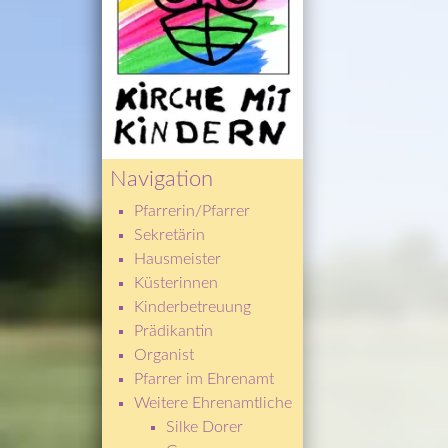
Navigation
Pfarrerin/Pfarrer
Sekretärin
Hausmeister
Küsterinnen
Kinderbetreuung
Prädikantin
Organist
Pfarrer im Ehrenamt
Weitere Ehrenamtliche
Silke Dorer 