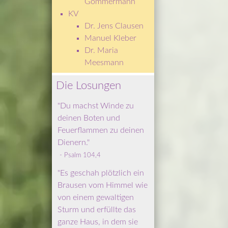
Gommermann
KV
Dr. Jens Clausen
Manuel Kleber
Dr. Maria 
Meesmann
Die Losungen
"Du machst Winde zu 
deinen Boten und 
Feuerflammen zu deinen 
Dienern."
 - Psalm 104,4
"Es geschah plötzlich ein 
Brausen vom Himmel wie 
von einem gewaltigen 
Sturm und erfüllte das 
ganze Haus, in dem sie 