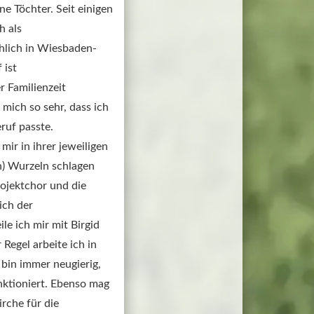
 Töchter. Seit einigen 
 als 
hlich in Wiesbaden- 
ist 
Familienzeit  

mich so sehr, dass ich 
uf passte.

ir in ihrer jeweiligen 
ch) Wurzeln schlagen 
ojektchor und die 
ch der 
e ich mir mit Birgid 
Regel arbeite ich in 
bin immer neugierig, 
nktioniert. Ebenso mag 
rche für die 