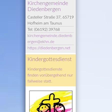
Kirchengemeinde 
Diedenbergen
Casteller Straße 37, 65719 
Hofheim am Taunus
Tel: 
(06192) 39768
kirchengemeinde.diedenb
ergen
@­
ekhn.de
https://diedenbergen.net
Kindergottesdienst
Kindergottesdienste 
finden vorübergehend nur 
fallweise statt.