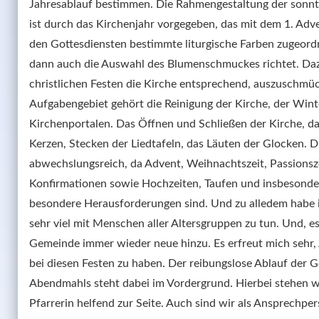
Jahresablauf bestimmen. Die Rahmengestaltung der sonntä
ist durch das Kirchenjahr vorgegeben, das mit dem 1. Adve
den Gottesdiensten bestimmte liturgische Farben zugeordn
dann auch die Auswahl des Blumenschmuckes richtet. Dazu
christlichen Festen die Kirche entsprechend, auszuschmück
Aufgabengebiet gehört die Reinigung der Kirche, der Winte
Kirchenportalen. Das Öffnen und Schließen der Kirche, da
Kerzen, Stecken der Liedtafeln, das Läuten der Glocken. Die
abwechslungsreich, da Advent, Weihnachtszeit, Passionsze
Konfirmationen sowie Hochzeiten, Taufen und insbesonder
besondere Herausforderungen sind. Und zu alledem habe i
sehr viel mit Menschen aller Altersgruppen zu tun. Und, e
Gemeinde immer wieder neue hinzu. Es erfreut mich sehr, A
bei diesen Festen zu haben. Der reibungslose Ablauf der G
Abendmahls steht dabei im Vordergrund. Hierbei stehen wi
Pfarrerin helfend zur Seite. Auch sind wir als Ansprechper