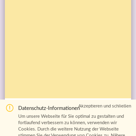
Akzeptieren und schließen
Datenschutz-Informationen
#Glaubensimpuls zum 7. Dezember #Adventskalender 

Wir wünschen Dir eine gesegnete #Adventszeit 

Um unsere Webseite für Sie optimal zu gestalten und
hier tägl. als Video http://ow.ly/dLLU306RK3V
fortlaufend verbessern zu können, verwenden wir
Cookies. Durch die weitere Nutzung der Webseite
adventszeit
glaubensimpuls
adventskalender
stimmen Sie der Verwendung von Cookies zu. Nähere