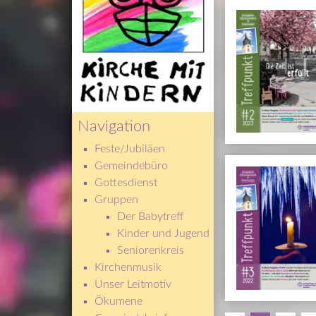
Navigation
Feste/Jubiläen
Gemeindebüro
Gottesdienst
Gruppen
Der Babytreff
Kinder und Jugend
Seniorenkreis
Kirchenmusik
Unser Leitmotiv
Ökumene