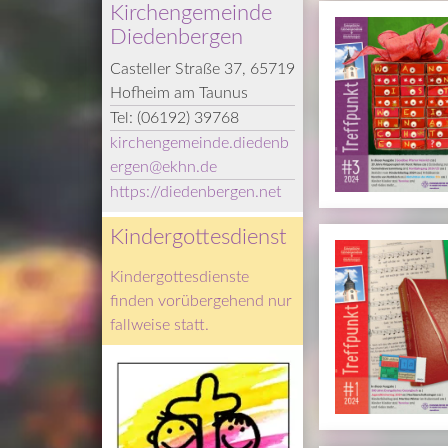
Kirchengemeinde 
Diedenbergen
Casteller Straße 37, 65719 
Hofheim am Taunus
Tel: 
(06192) 39768
kirchengemeinde.diedenb
ergen
@­
ekhn.de
https://diedenbergen.net
Kindergottesdienst
Kindergottesdienste 
finden vorübergehend nur 
fallweise statt.