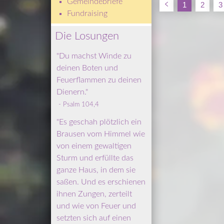
Gemeindebriefe
1
2
3
Fundraising
Die Losungen
"Du machst Winde zu 
deinen Boten und 
Feuerflammen zu deinen 
Dienern."
 - Psalm 104,4
"Es geschah plötzlich ein 
Brausen vom Himmel wie 
von einem gewaltigen 
Sturm und erfüllte das 
ganze Haus, in dem sie 
saßen. Und es erschienen 
ihnen Zungen, zerteilt 
und wie von Feuer und 
setzten sich auf einen 