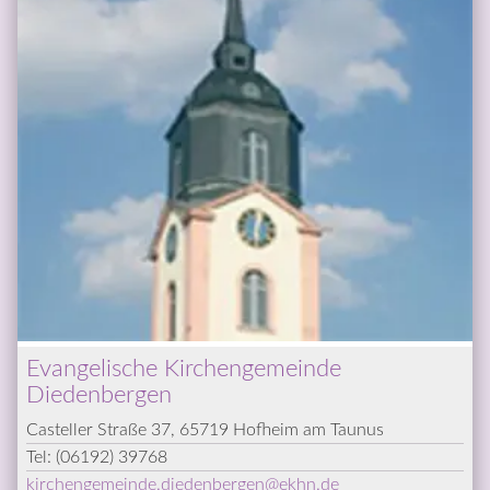
Evangelische Kirchengemeinde 
Diedenbergen
Casteller Straße 37, 65719 Hofheim am Taunus
Tel: 
(06192) 39768
kirchengemeinde.diedenbergen
@­
ekhn.de