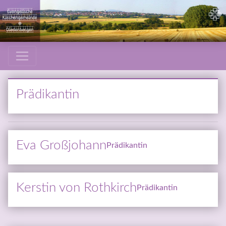
Prädikantin
Eva Groß­jo­hann
Prädikantin
Kers­tin von Roth­kirch
Prädikantin