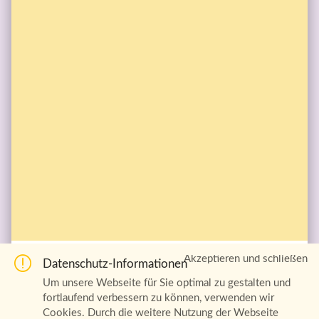
Akzeptieren und schließen
Datenschutz-Informationen
#Glaubensimpuls zum 7. Dezember #Adventskalender 

Wir wünschen Dir eine gesegnete #Adventszeit 

Um unsere Webseite für Sie optimal zu gestalten und
hier tägl. als Video http://ow.ly/dLLU306RK3V
fortlaufend verbessern zu können, verwenden wir
Cookies. Durch die weitere Nutzung der Webseite