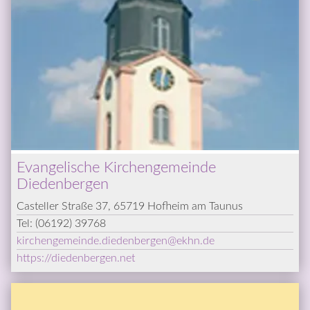
Evangelische Kirchengemeinde 
Diedenbergen
Casteller Straße 37, 65719 Hofheim am Taunus
Tel: 
(06192) 39768
kirchengemeinde.diedenbergen
@­
ekhn.de
https://diedenbergen.net