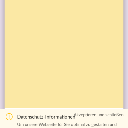
Akzeptieren und schließen
Datenschutz-Informationen
#Glaubensimpuls zum 7. Dezember #Adventskalender 

Wir wünschen Dir eine gesegnete #Adventszeit 

Um unsere Webseite für Sie optimal zu gestalten und