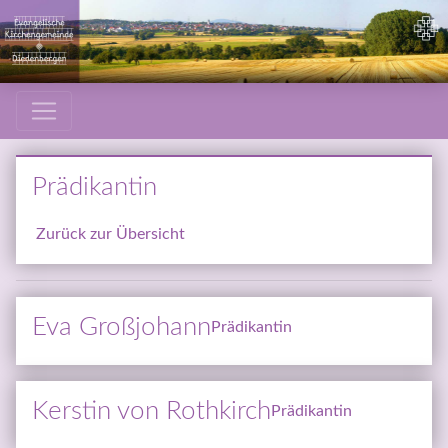
Prädikantin
 Zurück zur Übersicht
Eva Groß­jo­hann
Prädikantin
Kers­tin von Roth­kirch
Prädikantin