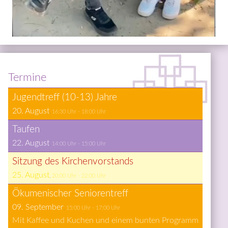
Termine
Ju­gend­treff (10-13) Jah­re
20. August
16:30
 Uhr - 
18:00
 Uhr
Tau­fen
22. August
14:00
 Uhr - 
15:00
 Uhr
Sit­zung des Kir­chen­vor­stands
25. August
20:00
 Uhr - 
22:00
 Uhr
Öku­me­ni­scher Se­nio­ren­treff
09. September
15:00
 Uhr - 
17:00
 Uhr
Mit Kaffee und Kuchen und einem bunten Programm