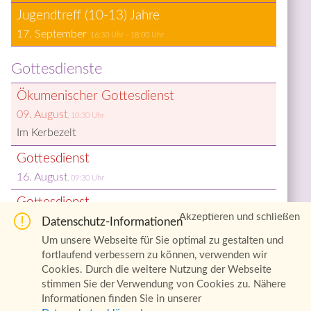
Ju­gend­treff (10-13) Jah­re
17. September
16:30
 Uhr - 
18:00
 Uhr
Gottesdienste
Öku­me­ni­scher Got­tes­dienst
09. August
10:30
 Uhr
Im Kerbezelt
Got­tes­dienst
16. August
09:30
 Uhr
Got­tes­dienst
Akzeptieren und schließen
23. August
Datenschutz-Informationen
09:30
 Uhr
Um unsere Webseite für Sie optimal zu gestalten und
Got­tes­dienst mit Tau­fen
fortlaufend verbessern zu können, verwenden wir
13. September
09:30
 Uhr
Cookies. Durch die weitere Nutzung der Webseite
stimmen Sie der Verwendung von Cookies zu. Nähere
Got­tes­dienst
Informationen finden Sie in unserer
20. September
09:30
 Uhr